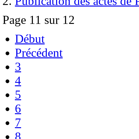
Publication des actes de
Page 11 sur 12
Début
Précédent
3
4
5
6
7
8