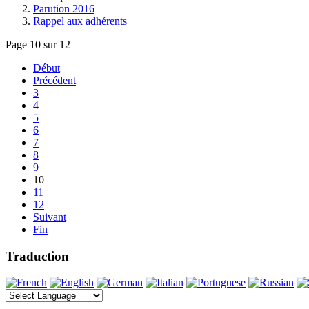
Parution 2016
Rappel aux adhérents
Page 10 sur 12
Début
Précédent
3
4
5
6
7
8
9
10
11
12
Suivant
Fin
Traduction